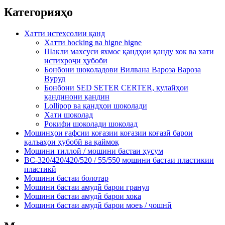
Категорияҳо
Хатти истеҳсолии қанд
Хатти hocking ва higne higne
Шакли махсуси яхмос қандҳои қанду хок ва хати
истихроҷи ҳубобӣ
Бонбони шоколадови Вилвана Вароза Вароза
Вуруд
Бонбони SED SETER CERTER, қулайҳои
қандинони қандин
Lollipop ва қандҳои шоколади
Хати шоколад
Рокифи шоколади шоколад
Мошинҳои ғафсии коғазии коғазии коғазӣ барои
қалъаҳои ҳубобӣ ва қаймоқ
Мошини тиллоӣ / мошини бастаи ҳусум
BC-320/420/420/520 / 55/550 мошини бастаи пластикии
пластикӣ
Мошини бастаи болотар
Мошини бастаи амудӣ барои гранул
Мошини бастаи амудӣ барои хока
Мошини бастаи амудӣ барои моеъ / чошнӣ