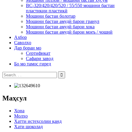
Мошини тиллоӣ / мошини бастаи ҳусум
BC-320/420/420/520 / 55/550 мошини бастаи
пластикии пластикӣ
Мошини бастаи болотар
Мошини бастаи амудӣ барои гранул
Мошини бастаи амудӣ барои хока
Мошини бастаи амудӣ барои моеъ / чошнӣ
Ахбор
Саволҳо
Дар бораи мо
Сертификат
Сафари завод
Бо мо тамос гиред
Маҳсул
Хона
Молҳо
Хатти истеҳсолии қанд
Хати шоколад