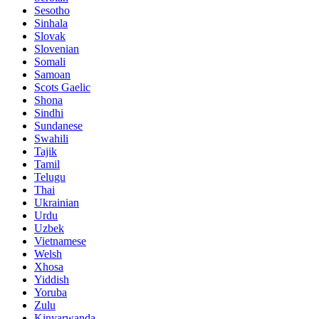
Sesotho
Sinhala
Slovak
Slovenian
Somali
Samoan
Scots Gaelic
Shona
Sindhi
Sundanese
Swahili
Tajik
Tamil
Telugu
Thai
Ukrainian
Urdu
Uzbek
Vietnamese
Welsh
Xhosa
Yiddish
Yoruba
Zulu
Kinyarwanda