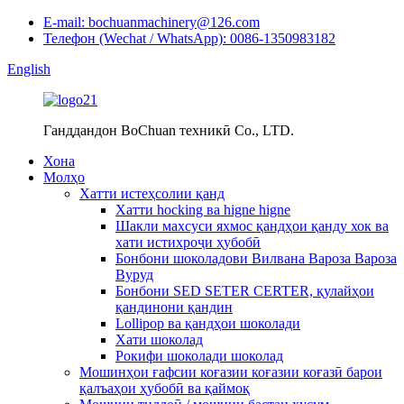
E-mail: bochuanmachinery@126.com
Телефон (Wechat / WhatsApp): 0086-1350983182
English
Ганддандон BoChuan техникӣ Co., LTD.
Хона
Молҳо
Хатти истеҳсолии қанд
Хатти hocking ва higne higne
Шакли махсуси яхмос қандҳои қанду хок ва
хати истихроҷи ҳубобӣ
Бонбони шоколадови Вилвана Вароза Вароза
Вуруд
Бонбони SED SETER CERTER, қулайҳои
қандинони қандин
Lollipop ва қандҳои шоколади
Хати шоколад
Рокифи шоколади шоколад
Мошинҳои ғафсии коғазии коғазии коғазӣ барои
қалъаҳои ҳубобӣ ва қаймоқ