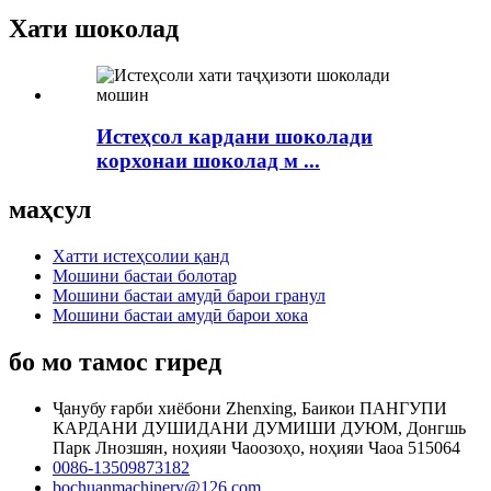
Хати шоколад
Истеҳсол кардани шоколади
корхонаи шоколад м ...
маҳсул
Хатти истеҳсолии қанд
Мошини бастаи болотар
Мошини бастаи амудӣ барои гранул
Мошини бастаи амудӣ барои хока
бо мо тамос гиред
Ҷанубу ғарби хиёбони Zhenxing, Баикои ПАНГУПИ
КАРДАНИ ДУШИДАНИ ДУМИШИ ДУЮМ, Донгшь
Парк Лнозшян, ноҳияи Чаоозоҳо, ноҳияи Чаоа 515064
0086-13509873182
bochuanmachinery@126.com