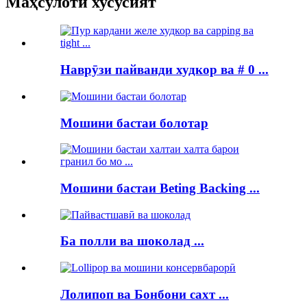
Маҳсулоти хусусият
Наврӯзи пайванди худкор ва # 0 ...
Мошини бастаи болотар
Мошини бастаи Beting Backing ...
Ба полли ва шоколад ...
Лолипоп ва Бонбони сахт ...